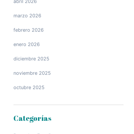
abril 2026
marzo 2026
febrero 2026
enero 2026
diciembre 2025
noviembre 2025
octubre 2025
Categorías