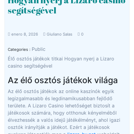
segítségével
enero 8, 2026
Giuliano Salas
0
Public
Categories :
Élő osztós játékok titkai Hogyan nyerj a Lizaro
casino segítségével
Az élő osztós játékok világa
Az élő osztós játékok az online kaszinók egyik
legizgalmasabb és legdinamikusabban fejlődő
területe. A Lizaro Casino lehetőséget biztosít a
játékosok számára, hogy otthonuk kényelméből
élvezhessék a valós idejű játékélményt, ahol igazi
osztók irányítják a játékot. Ezért a játékosok