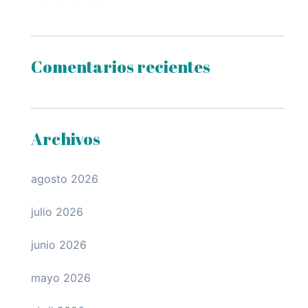
Comentarios recientes
Archivos
agosto 2026
julio 2026
junio 2026
mayo 2026