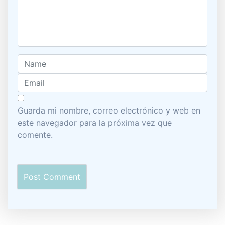
Guarda mi nombre, correo electrónico y web en
este navegador para la próxima vez que
comente.