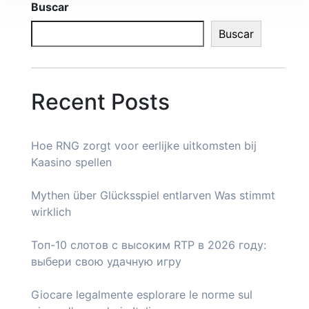
Buscar
Buscar
Recent Posts
Hoe RNG zorgt voor eerlijke uitkomsten bij
Kaasino spellen
Mythen über Glücksspiel entlarven Was stimmt
wirklich
Топ-10 слотов с высоким RTP в 2026 году:
выбери свою удачную игру
Giocare legalmente esplorare le norme sul