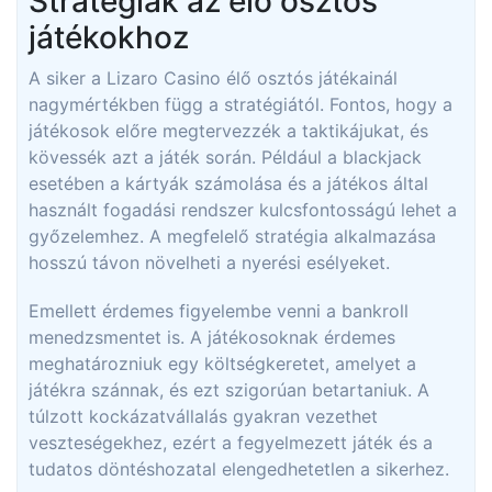
Stratégiák az élő osztós
játékokhoz
A siker a Lizaro Casino élő osztós játékainál
nagymértékben függ a stratégiától. Fontos, hogy a
játékosok előre megtervezzék a taktikájukat, és
kövessék azt a játék során. Például a blackjack
esetében a kártyák számolása és a játékos által
használt fogadási rendszer kulcsfontosságú lehet a
győzelemhez. A megfelelő stratégia alkalmazása
hosszú távon növelheti a nyerési esélyeket.
Emellett érdemes figyelembe venni a bankroll
menedzsmentet is. A játékosoknak érdemes
meghatározniuk egy költségkeretet, amelyet a
játékra szánnak, és ezt szigorúan betartaniuk. A
túlzott kockázatvállalás gyakran vezethet
veszteségekhez, ezért a fegyelmezett játék és a
tudatos döntéshozatal elengedhetetlen a sikerhez.