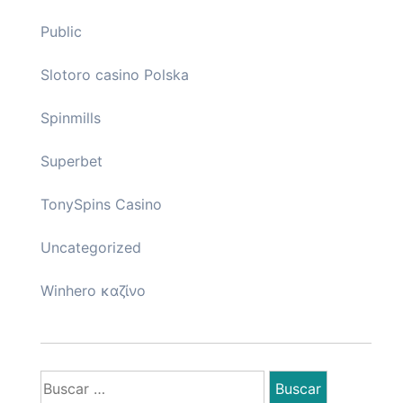
Public
Slotoro casino Polska
Spinmills
Superbet
TonySpins Casino
Uncategorized
Winhero καζίνο