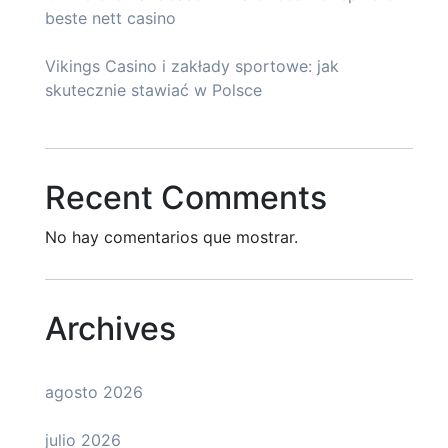
beste nett casino
Vikings Casino i zakłady sportowe: jak
skutecznie stawiać w Polsce
Recent Comments
No hay comentarios que mostrar.
Archives
agosto 2026
julio 2026