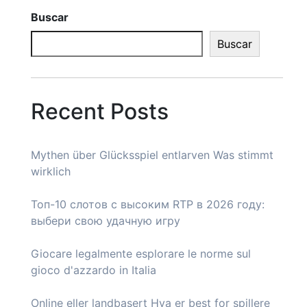
Buscar
Buscar
Recent Posts
Mythen über Glücksspiel entlarven Was stimmt
wirklich
Топ-10 слотов с высоким RTP в 2026 году:
выбери свою удачную игру
Giocare legalmente esplorare le norme sul
gioco d'azzardo in Italia
Online eller landbasert Hva er best for spillere