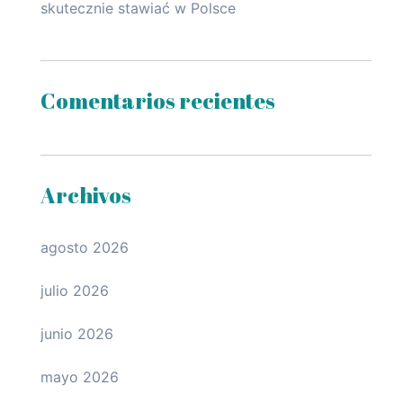
skutecznie stawiać w Polsce
Comentarios recientes
Archivos
agosto 2026
julio 2026
junio 2026
mayo 2026