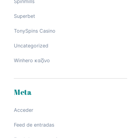
Spinmills
Superbet
TonySpins Casino
Uncategorized
Winhero καζίνο
Meta
Acceder
Feed de entradas