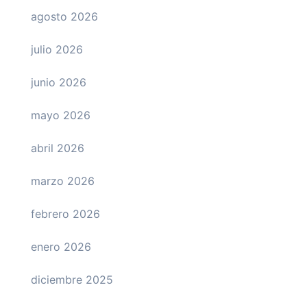
agosto 2026
julio 2026
junio 2026
mayo 2026
abril 2026
marzo 2026
febrero 2026
enero 2026
diciembre 2025