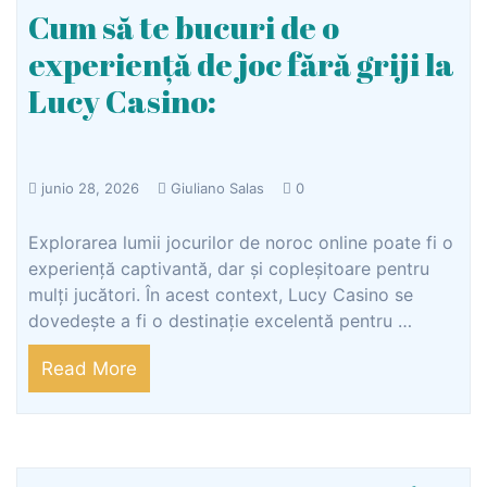
Cum să te bucuri de o
experiență de joc fără griji la
Lucy Casino:
junio 28, 2026
Giuliano Salas
0
Explorarea lumii jocurilor de noroc online poate fi o
experiență captivantă, dar și copleșitoare pentru
mulți jucători. În acest context, Lucy Casino se
dovedește a fi o destinație excelentă pentru …
Read More