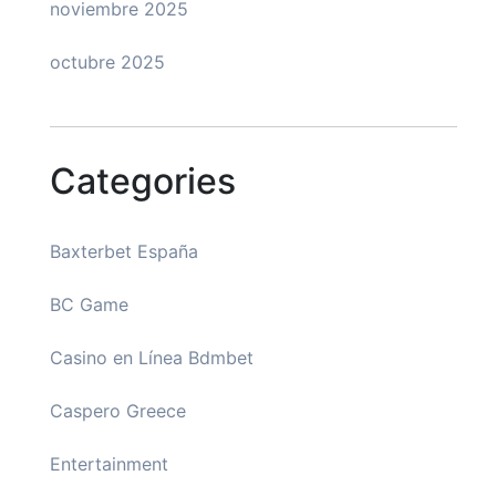
noviembre 2025
octubre 2025
Categories
Baxterbet España
BC Game
Casino en Línea Bdmbet
Caspero Greece
Entertainment