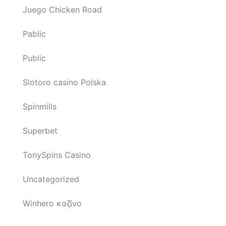
Juego Chicken Road
Pablic
Public
Slotoro casino Polska
Spinmills
Superbet
TonySpins Casino
Uncategorized
Winhero καζίνο