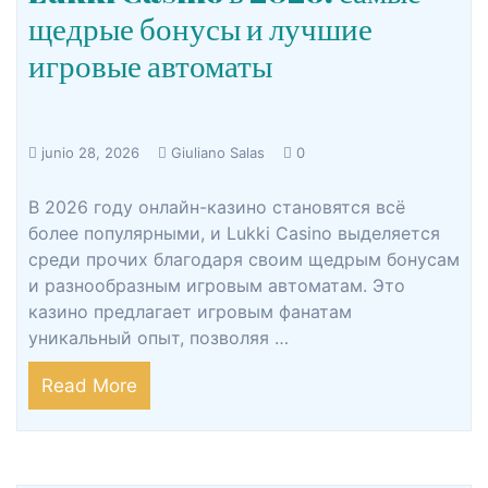
щедрые бонусы и лучшие
игровые автоматы
junio 28, 2026
Giuliano Salas
0
В 2026 году онлайн-казино становятся всё
более популярными, и Lukki Casino выделяется
среди прочих благодаря своим щедрым бонусам
и разнообразным игровым автоматам. Это
казино предлагает игровым фанатам
уникальный опыт, позволяя …
Read More