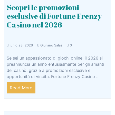
Scopri le promozioni
esclusive di Fortune Frenzy
Casino nel 2026
junio 28, 2026
Giuliano Salas
0
Se sei un appassionato di giochi online, il 2026 si
preannuncia un anno entusiasmante per gli amanti
dei casinò, grazie a promozioni esclusive e
opportunità di vincita. Fortune Frenzy Casino …
Read More