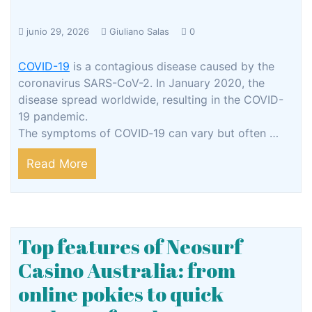
junio 29, 2026
Giuliano Salas
0
COVID-19
is a contagious disease caused by the
coronavirus SARS-CoV-2. In January 2020, the
disease spread worldwide, resulting in the COVID-
19 pandemic.
The symptoms of COVID‑19 can vary but often …
Read More
Top features of Neosurf
Casino Australia: from
online pokies to quick