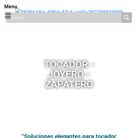
Menu
TOCADOR -
JOYERO -
ZAPATERO
“Soluciones elegantes para tocador,