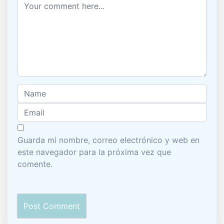
Guarda mi nombre, correo electrónico y web en
este navegador para la próxima vez que
comente.