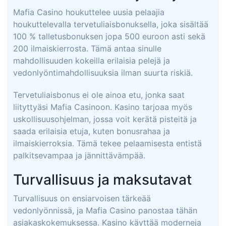
Mafia Casino houkuttelee uusia pelaajia
houkuttelevalla tervetuliaisbonuksella, joka sisältää
100 % talletusbonuksen jopa 500 euroon asti sekä
200 ilmaiskierrosta. Tämä antaa sinulle
mahdollisuuden kokeilla erilaisia pelejä ja
vedonlyöntimahdollisuuksia ilman suurta riskiä.
Tervetuliaisbonus ei ole ainoa etu, jonka saat
liityttyäsi Mafia Casinoon. Kasino tarjoaa myös
uskollisuusohjelman, jossa voit kerätä pisteitä ja
saada erilaisia etuja, kuten bonusrahaa ja
ilmaiskierroksia. Tämä tekee pelaamisesta entistä
palkitsevampaa ja jännittävämpää.
Turvallisuus ja maksutavat
Turvallisuus on ensiarvoisen tärkeää
vedonlyönnissä, ja Mafia Casino panostaa tähän
asiakaskokemuksessa. Kasino käyttää moderneja