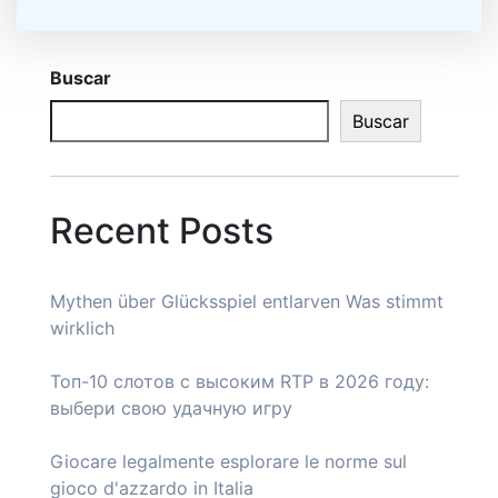
Buscar
Buscar
Recent Posts
Mythen über Glücksspiel entlarven Was stimmt
wirklich
Топ-10 слотов с высоким RTP в 2026 году:
выбери свою удачную игру
Giocare legalmente esplorare le norme sul
gioco d'azzardo in Italia