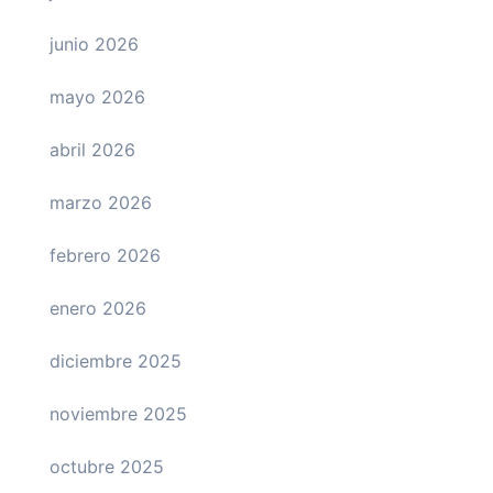
junio 2026
mayo 2026
abril 2026
marzo 2026
febrero 2026
enero 2026
diciembre 2025
noviembre 2025
octubre 2025