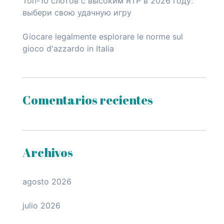
Топ-10 слотов с высоким RTP в 2026 году:
выбери свою удачную игру
Giocare legalmente esplorare le norme sul
gioco d'azzardo in Italia
Comentarios recientes
Archivos
agosto 2026
julio 2026