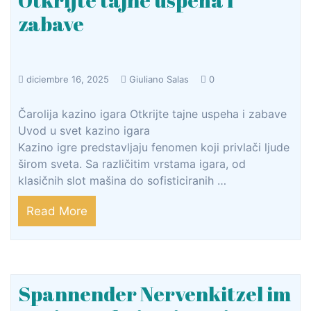
zabave
diciembre 16, 2025
Giuliano Salas
0
Čarolija kazino igara Otkrijte tajne uspeha i zabave
Uvod u svet kazino igara
Kazino igre predstavljaju fenomen koji privlači ljude
širom sveta. Sa različitim vrstama igara, od
klasičnih slot mašina do sofisticiranih …
Read More
Spannender Nervenkitzel im