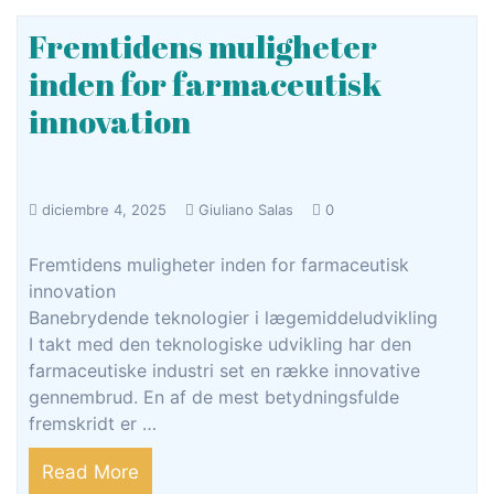
Fremtidens muligheter
inden for farmaceutisk
innovation
diciembre 4, 2025
Giuliano Salas
0
Fremtidens muligheter inden for farmaceutisk
innovation
Banebrydende teknologier i lægemiddeludvikling
I takt med den teknologiske udvikling har den
farmaceutiske industri set en række innovative
gennembrud. En af de mest betydningsfulde
fremskridt er …
Read More