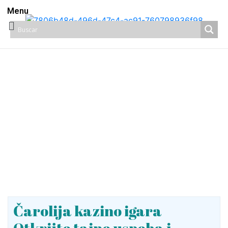
Menu
Home
Pablic
Čarolija kazino igara
Otkrijte tajne uspeha i