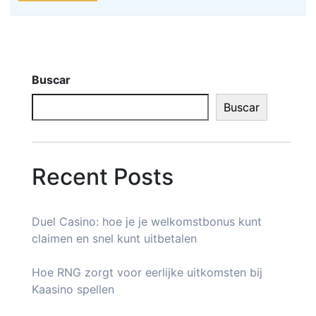
Buscar
Buscar
Recent Posts
Duel Casino: hoe je je welkomstbonus kunt
claimen en snel kunt uitbetalen
Hoe RNG zorgt voor eerlijke uitkomsten bij
Kaasino spellen