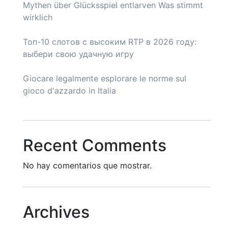
Mythen über Glücksspiel entlarven Was stimmt
wirklich
Топ-10 слотов с высоким RTP в 2026 году:
выбери свою удачную игру
Giocare legalmente esplorare le norme sul
gioco d'azzardo in Italia
Recent Comments
No hay comentarios que mostrar.
Archives