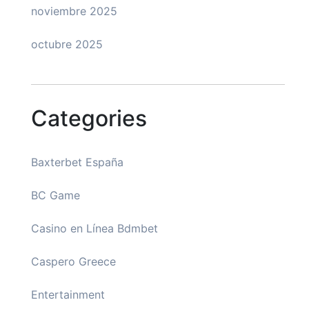
noviembre 2025
octubre 2025
Categories
Baxterbet España
BC Game
Casino en Línea Bdmbet
Caspero Greece
Entertainment