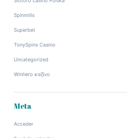
Slotoro casino Polska
Spinmills
Superbet
TonySpins Casino
Uncategorized
Winhero καζίνο
Meta
Acceder