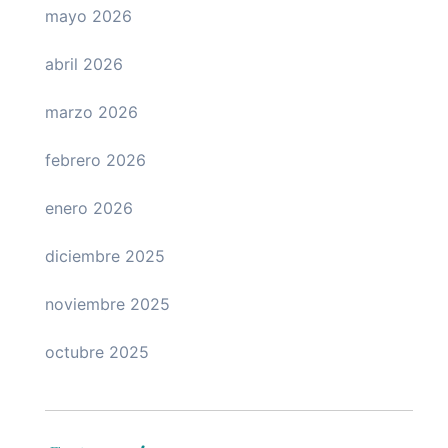
mayo 2026
abril 2026
marzo 2026
febrero 2026
enero 2026
diciembre 2025
noviembre 2025
octubre 2025