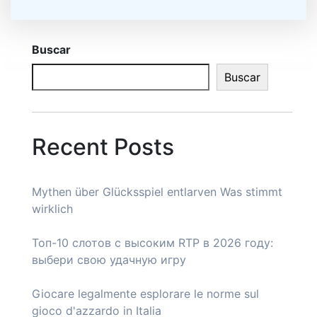
Buscar
Buscar
Recent Posts
Mythen über Glücksspiel entlarven Was stimmt
wirklich
Топ-10 слотов с высоким RTP в 2026 году:
выбери свою удачную игру
Giocare legalmente esplorare le norme sul
gioco d'azzardo in Italia