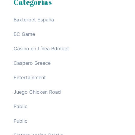
Categorías
Baxterbet España
BC Game
Casino en Línea Bdmbet
Caspero Greece
Entertainment
Juego Chicken Road
Pablic
Public