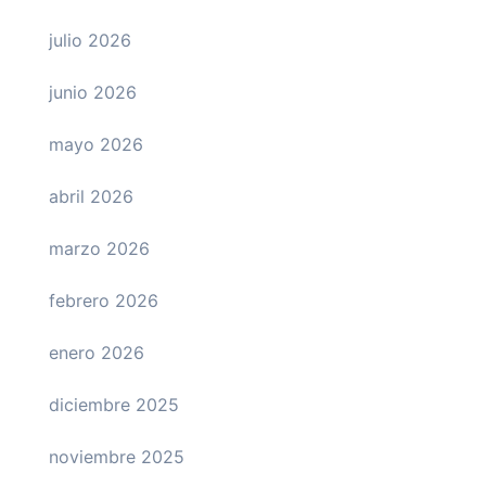
julio 2026
junio 2026
mayo 2026
abril 2026
marzo 2026
febrero 2026
enero 2026
diciembre 2025
noviembre 2025