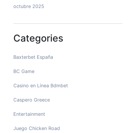
octubre 2025
Categories
Baxterbet España
BC Game
Casino en Línea Bdmbet
Caspero Greece
Entertainment
Juego Chicken Road