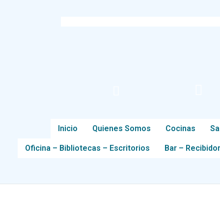
Inicio
Quienes Somos
Cocinas
Sa
Oficina – Bibliotecas – Escritorios
Bar – Recibido