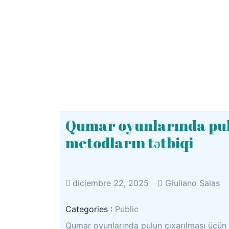
Home
Qumar oyunlarında pul
metodların tətbiqi
diciembre 22, 2025
Giuliano Salas
Categories :
Public
Qumar oyunlarında pulun çıxarılması üçün 