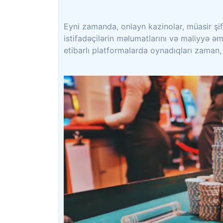
Eyni zamanda, onlayn kazinolar, müasir şifr
istifadəçilərin məlumatlarını və maliyyə ə
etibarlı platformalarda oynadıqları zaman, 