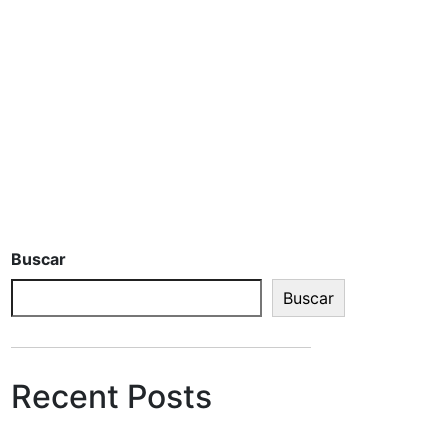
 tətbiqi
Buscar
Buscar
Recent Posts