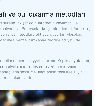
afı və pul çıxarma metodları
sürətlə inkişaf edir. İnternetin yayılması ilə
pulyarlaşır. Bu oyunlarda iştirak edən istifadəçilər,
ı və rahat metodlara ehtiyac duyurlar. Məsələn,
adəçilərə müxtəlif imkanlar təqdim edir, bu da
dəçilərin məmnuniyyətini artırır. Kriptovalyutaların,
l valyutaların istifadəsi, sürətli və anonim
ifadəçilərin şəxsi məlumatlarının təhlükəsizliyini
xarma imkanı verir.