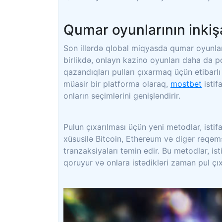
Qumar oyunlarının inkiş
Son illərdə qlobal miqyasda qumar oyunları 
birlikdə, onlayn kazino oyunları daha da po
qazandıqları pulları çıxarmaq üçün etibarl
müasir bir platforma olaraq,
mostbet
istif
onların seçimlərini genişləndirir.
Pulun çıxarılması üçün yeni metodlar, istifa
xüsusilə Bitcoin, Ethereum və digər rəqəmsa
tranzaksiyaları təmin edir. Bu metodlar, ist
qoruyur və onlara istədikləri zaman pul çı