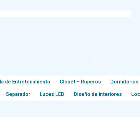
la de Entretenimiento
Closet – Roperos
Dormitorios
r – Separador
Luces LED
Diseño de interiores
Loc