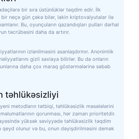
dəçilərə bir sıra üstünlüklər təqdim edir. İlk
ir neçə gün çəkə bilər, lakin kriptovalyutalar ilə
amlanır. Bu, oyunçuların qazandıqları pulları dərhal
un təcrübəsini daha da artırır.
yyatlarının izlənilməsini asanlaşdırmır. Anonimlik
iyyatlarını gizli saxlaya bilirlər. Bu da onların
 oyunlarına daha çox maraq göstərmələrinə səbəb
 təhlükəsizliyi
eni metodların tətbiqi, təhlükəsizlik məsələlərini
 məlumatlarının qorunması, hər zaman prioritetdir.
sayəsində yüksək səviyyədə təhlükəsizlik təqdim
da qeyd olunur və bu, onun dəyişdirilməsini demək