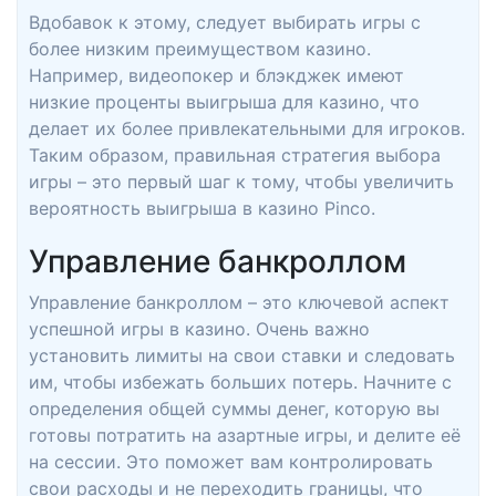
Вдобавок к этому, следует выбирать игры с
более низким преимуществом казино.
Например, видеопокер и блэкджек имеют
низкие проценты выигрыша для казино, что
делает их более привлекательными для игроков.
Таким образом, правильная стратегия выбора
игры – это первый шаг к тому, чтобы увеличить
вероятность выигрыша в казино Pinco.
Управление банкроллом
Управление банкроллом – это ключевой аспект
успешной игры в казино. Очень важно
установить лимиты на свои ставки и следовать
им, чтобы избежать больших потерь. Начните с
определения общей суммы денег, которую вы
готовы потратить на азартные игры, и делите её
на сессии. Это поможет вам контролировать
свои расходы и не переходить границы, что