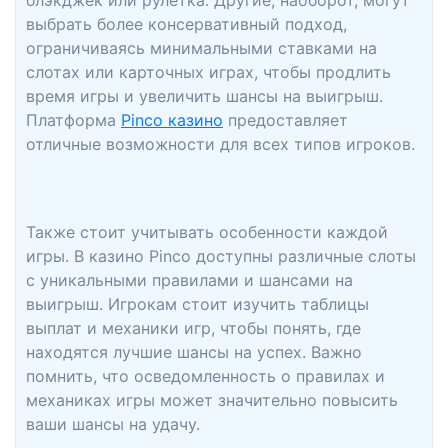
блэкджек или рулетка. Другие, наоборот, могут
выбрать более консервативный подход,
ограничиваясь минимальными ставками на
слотах или карточных играх, чтобы продлить
время игры и увеличить шансы на выигрыш.
Платформа
Pinco казино
предоставляет
отличные возможности для всех типов игроков.
Также стоит учитывать особенности каждой
игры. В казино Pinco доступны различные слоты
с уникальными правилами и шансами на
выигрыш. Игрокам стоит изучить таблицы
выплат и механики игр, чтобы понять, где
находятся лучшие шансы на успех. Важно
помнить, что осведомленность о правилах и
механиках игры может значительно повысить
ваши шансы на удачу.