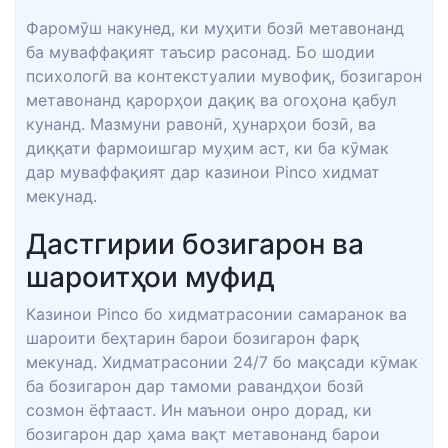
Фаромӯш накунед, ки муҳити бозӣ метавонанд
ба муваффақият таъсир расонад. Бо шодии
психологӣ ва контекстуалии мувофиқ, бозигарон
метавонанд қарорҳои дақиқ ва огоҳона қабул
кунанд. Мазмуни равонӣ, ҳунарҳои бозӣ, ва
диққати фармоишгар муҳим аст, ки ба кӯмак
дар муваффақият дар казинои Pinco хидмат
мекунад.
Дастгирии бозигарон ва
шароитҳои муфид
Казинои Pinco бо хидматрасонии самаранок ва
шароити беҳтарин барои бозигарон фарқ
мекунад. Хидматрасонии 24/7 бо мақсади кӯмак
ба бозигарон дар тамоми равандҳои бозӣ
созмон ёфтааст. Ин маънои онро дорад, ки
бозигарон дар ҳама вақт метавонанд барои