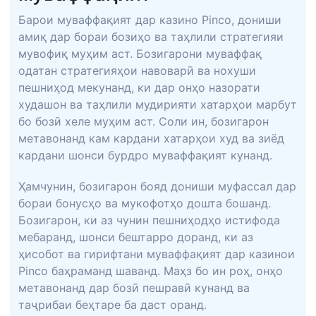
Барои муваффақият дар казино Pinco, дониши
амиқ дар бораи бозиҳо ва таҳлили стратегияи
мувофиқ муҳим аст. Бозигарони муваффақ
одатан стратегияҳои навоварӣ ва нохуши
пешниҳод мекунанд, ки дар онҳо назорати
худашон ва таҳлили мудирияти хатарҳои марбут
бо бозӣ хеле муҳим аст. Соли ин, бозигарон
метавонанд кам кардани хатарҳои худ ва зиёд
кардани шонси бурдро муваффақият кунанд.
Ҳамчунин, бозигарон бояд дониши муфассал дар
бораи бонусҳо ва мукофотҳо дошта бошанд.
Бозигарон, ки аз чунин пешниҳодҳо истифода
мебаранд, шонси бештарро доранд, ки аз
ҳисобот ва гирифтани муваффақият дар казинои
Pinco баҳраманд шаванд. Маҳз бо ин роҳ, онҳо
метавонанд дар бозӣ пешравӣ кунанд ва
таҷрибаи беҳтаре ба даст оранд.