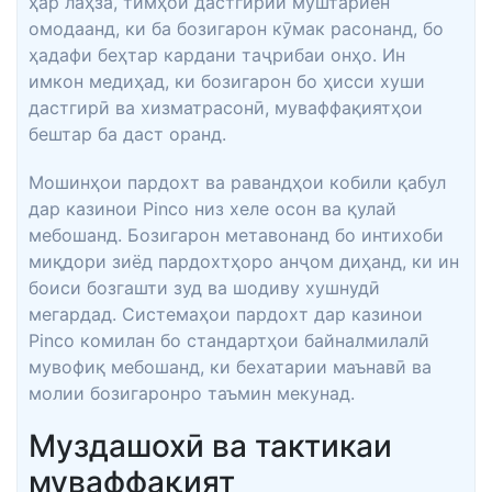
ҳар лаҳза, тимҳои дастгирии муштариён
омодаанд, ки ба бозигарон кӯмак расонанд, бо
ҳадафи беҳтар кардани таҷрибаи онҳо. Ин
имкон медиҳад, ки бозигарон бо ҳисси хуши
дастгирӣ ва хизматрасонӣ, муваффақиятҳои
бештар ба даст оранд.
Мошинҳои пардохт ва равандҳои кобили қабул
дар казинои Pinco низ хеле осон ва қулай
мебошанд. Бозигарон метавонанд бо интихоби
миқдори зиёд пардохтҳоро анҷом диҳанд, ки ин
боиси бозгашти зуд ва шодиву хушнудӣ
мегардад. Системаҳои пардохт дар казинои
Pinco комилан бо стандартҳои байналмилалӣ
мувофиқ мебошанд, ки бехатарии маънавӣ ва
молии бозигаронро таъмин мекунад.
Муздашохӣ ва тактикаи
муваффақият