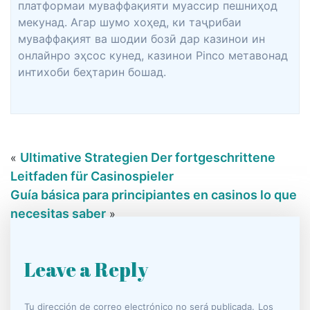
платформаи муваффақияти муассир пешниҳод
мекунад. Агар шумо хоҳед, ки таҷрибаи
муваффақият ва шодии бозӣ дар казинои ин
онлайнро эҳсос кунед, казинои Pinco метавонад
интихоби беҳтарин бошад.
Ultimative Strategien Der fortgeschrittene
«
Leitfaden für Casinospieler
Guía básica para principiantes en casinos lo que
necesitas saber
»
Leave a Reply
Tu dirección de correo electrónico no será publicada.
Los