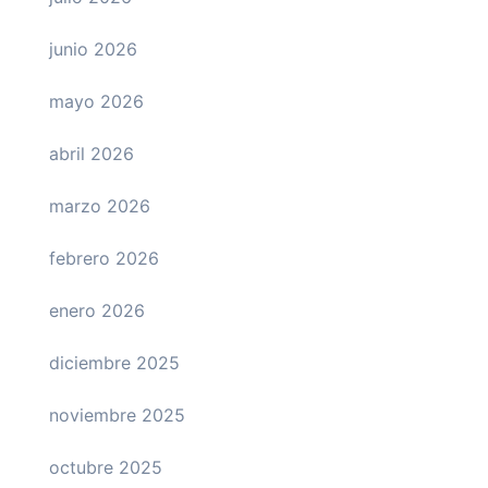
junio 2026
mayo 2026
abril 2026
marzo 2026
febrero 2026
enero 2026
diciembre 2025
noviembre 2025
octubre 2025