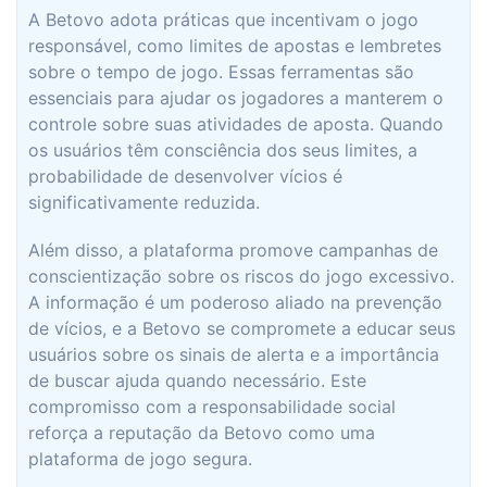
A Betovo adota práticas que incentivam o jogo
responsável, como limites de apostas e lembretes
sobre o tempo de jogo. Essas ferramentas são
essenciais para ajudar os jogadores a manterem o
controle sobre suas atividades de aposta. Quando
os usuários têm consciência dos seus limites, a
probabilidade de desenvolver vícios é
significativamente reduzida.
Além disso, a plataforma promove campanhas de
conscientização sobre os riscos do jogo excessivo.
A informação é um poderoso aliado na prevenção
de vícios, e a Betovo se compromete a educar seus
usuários sobre os sinais de alerta e a importância
de buscar ajuda quando necessário. Este
compromisso com a responsabilidade social
reforça a reputação da Betovo como uma
plataforma de jogo segura.