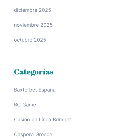
diciembre 2025
noviembre 2025
octubre 2025
Categorías
Baxterbet España
BC Game
Casino en Línea Bdmbet
Caspero Greece