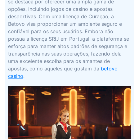
se destaca por oferecer uma ampla gama de
opções, incluindo jogos de casino e apostas
desportivas. Com uma licença de Curaçao, a
Betovo visa proporcionar um ambiente seguro e
confiável para os seus usuários. Embora não
possua a licença SRIJ em Portugal, a plataforma se
esforça para manter altos padrões de segurança e
transparência nas suas operações, fazendo dela
uma excelente escolha para os amantes de
apostas, como aqueles que gostam da
betovo
casino
.