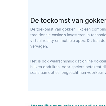
De toekomst van gokke
De toekomst van gokken lijkt een combina
traditionele casino’s investeren in techno
virtual reality en mobiele apps. Dit kan d
vervagen.
Het is ook waarschijnlijk dat online gokke
blijven opduiken. Voor spelers betekent d
scala aan opties, ongeacht hun voorkeur vo