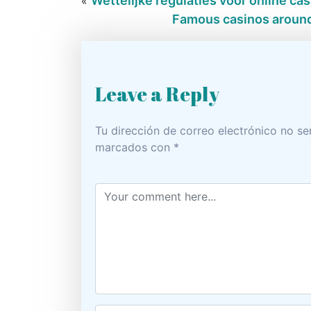
Wettelijke regulaties voor online ca
«
Famous casinos around 
Leave a Reply
Tu dirección de correo electrónico no se
marcados con
*