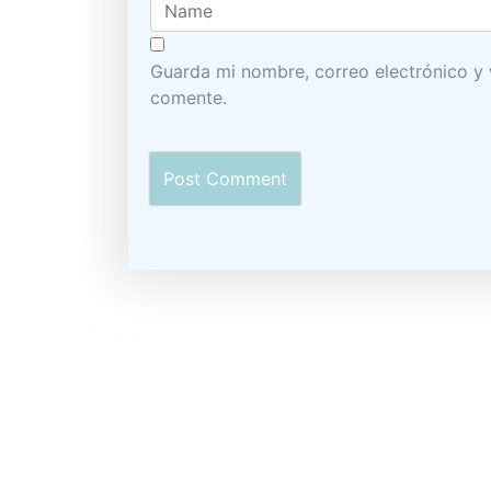
Guarda mi nombre, correo electrónico y
comente.