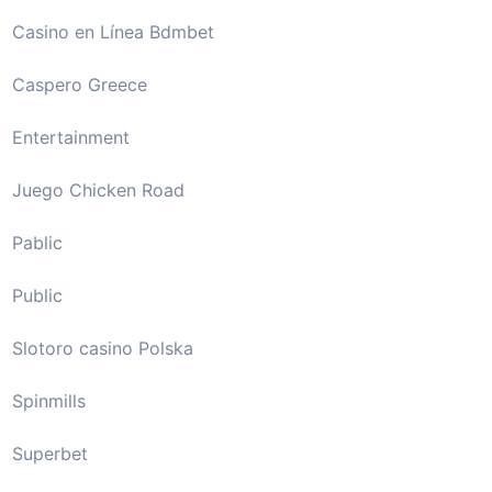
Casino en Línea Bdmbet
Caspero Greece
Entertainment
Juego Chicken Road
Pablic
Public
Slotoro casino Polska
Spinmills
Superbet