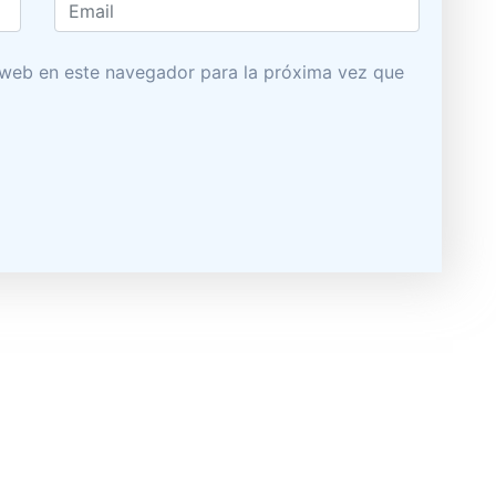
 web en este navegador para la próxima vez que