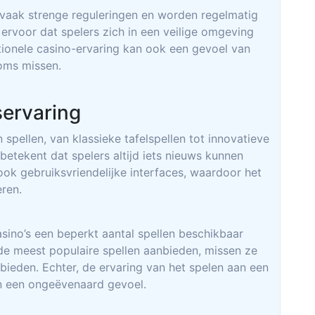
 vaak strenge reguleringen en worden regelmatig
 ervoor dat spelers zich in een veilige omgeving
tionele casino-ervaring kan ook een gevoel van
oms missen.
ervaring
 spellen, van klassieke tafelspellen tot innovatieve
t betekent dat spelers altijd iets nieuws kunnen
ok gebruiksvriendelijke interfaces, waardoor het
ren.
sino’s een beperkt aantal spellen beschikbaar
e meest populaire spellen aanbieden, missen ze
 bieden. Echter, de ervaring van het spelen aan een
len een ongeëvenaard gevoel.