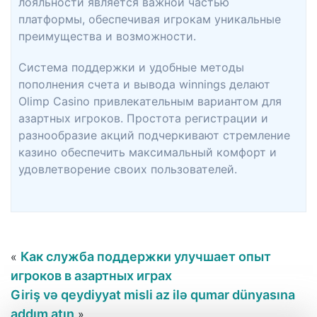
лояльности является важной частью
платформы, обеспечивая игрокам уникальные
преимущества и возможности.
Система поддержки и удобные методы
пополнения счета и вывода winnings делают
Olimp Casino привлекательным вариантом для
азартных игроков. Простота регистрации и
разнообразие акций подчеркивают стремление
казино обеспечить максимальный комфорт и
удовлетворение своих пользователей.
Как служба поддержки улучшает опыт
«
игроков в азартных играх
Giriş və qeydiyyat misli az ilə qumar dünyasına
addım atın
»