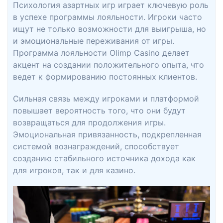
Психология азартных игр играет ключевую роль
в успехе программы лояльности. Игроки часто
ищут не только возможности для выигрыша, но
и эмоциональные переживания от игры.
Программа лояльности Olimp Casino делает
акцент на создании положительного опыта, что
ведет к формированию постоянных клиентов.
Сильная связь между игроками и платформой
повышает вероятность того, что они будут
возвращаться для продолжения игры.
Эмоциональная привязанность, подкрепленная
системой вознаграждений, способствует
созданию стабильного источника дохода как
для игроков, так и для казино.