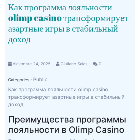
Как программа лояльности
olimp casino трансформирует
азартные игры в стабильный
доход
diciembre 24, 2025
Giuliano Salas
0
Public
Categories :
Как программа лояльности olimp casino
трансформирует азартные игры в стабильный
доход
Преимущества программы
лояльности в Olimp Casino