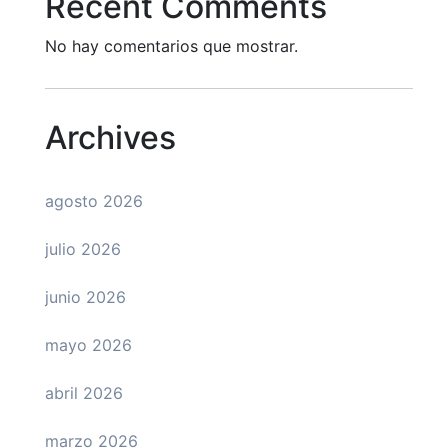
Recent Comments
No hay comentarios que mostrar.
Archives
agosto 2026
julio 2026
junio 2026
mayo 2026
abril 2026
marzo 2026