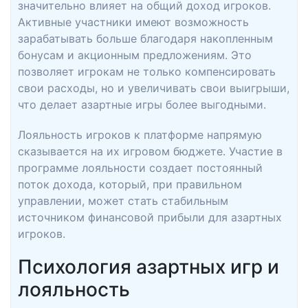
значительно влияет на общий доход игроков.
Активные участники имеют возможность
зарабатывать больше благодаря накопленным
бонусам и акционным предложениям. Это
позволяет игрокам не только компенсировать
свои расходы, но и увеличивать свои выигрыши,
что делает азартные игры более выгодными.
Лояльность игроков к платформе напрямую
сказывается на их игровом бюджете. Участие в
программе лояльности создает постоянный
поток дохода, который, при правильном
управлении, может стать стабильным
источником финансовой прибыли для азартных
игроков.
Психология азартных игр и
лояльность