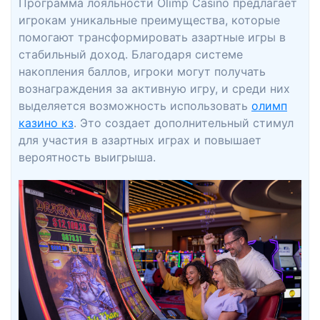
Программа лояльности Olimp Casino предлагает
игрокам уникальные преимущества, которые
помогают трансформировать азартные игры в
стабильный доход. Благодаря системе
накопления баллов, игроки могут получать
вознаграждения за активную игру, и среди них
выделяется возможность использовать
олимп
казино кз
. Это создает дополнительный стимул
для участия в азартных играх и повышает
вероятность выигрыша.