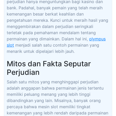
perjudian hanya menguntungkan bagi kasino dan
bank. Padahal, banyak pemain yang telah meraih
kemenangan besar berkat keahlian dan
pengetahuan mereka. Kunci untuk meraih hasil yang
menggembirakan dalam perjudian seringkali
terletak pada pemahaman mendalam tentang
permainan yang dimainkan. Dalam hal ini,
olympus
slot
menjadi salah satu contoh permainan yang
menarik untuk dipelajari lebih jauh.
Mitos dan Fakta Seputar
Perjudian
Salah satu mitos yang menghinggapi perjudian
adalah anggapan bahwa permainan jenis tertentu
memiliki peluang menang yang lebih tinggi
dibandingkan yang lain. Misalnya, banyak orang
percaya bahwa mesin slot memiliki tingkat
kemenangan yang lebih rendah daripada permainan