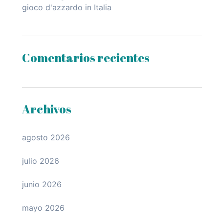
gioco d'azzardo in Italia
Comentarios recientes
Archivos
agosto 2026
julio 2026
junio 2026
mayo 2026