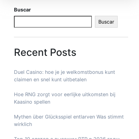
Buscar
Buscar
Recent Posts
Duel Casino: hoe je je welkomstbonus kunt
claimen en snel kunt uitbetalen
Hoe RNG zorgt voor eerlijke uitkomsten bij
Kaasino spellen
Mythen über Glücksspiel entlarven Was stimmt
wirklich