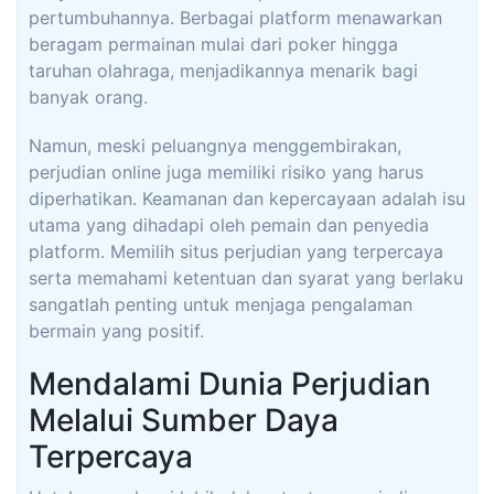
pertumbuhannya. Berbagai platform menawarkan
beragam permainan mulai dari poker hingga
taruhan olahraga, menjadikannya menarik bagi
banyak orang.
Namun, meski peluangnya menggembirakan,
perjudian online juga memiliki risiko yang harus
diperhatikan. Keamanan dan kepercayaan adalah isu
utama yang dihadapi oleh pemain dan penyedia
platform. Memilih situs perjudian yang terpercaya
serta memahami ketentuan dan syarat yang berlaku
sangatlah penting untuk menjaga pengalaman
bermain yang positif.
Mendalami Dunia Perjudian
Melalui Sumber Daya
Terpercaya