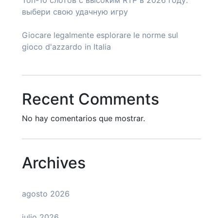
Топ-10 слотов с высоким RTP в 2026 году:
выбери свою удачную игру
Giocare legalmente esplorare le norme sul
gioco d'azzardo in Italia
Recent Comments
No hay comentarios que mostrar.
Archives
agosto 2026
julio 2026