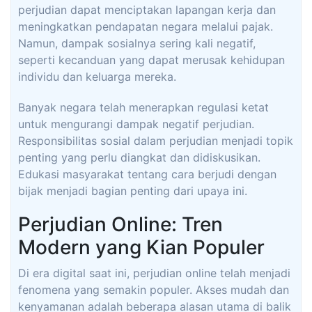
perjudian dapat menciptakan lapangan kerja dan
meningkatkan pendapatan negara melalui pajak.
Namun, dampak sosialnya sering kali negatif,
seperti kecanduan yang dapat merusak kehidupan
individu dan keluarga mereka.
Banyak negara telah menerapkan regulasi ketat
untuk mengurangi dampak negatif perjudian.
Responsibilitas sosial dalam perjudian menjadi topik
penting yang perlu diangkat dan didiskusikan.
Edukasi masyarakat tentang cara berjudi dengan
bijak menjadi bagian penting dari upaya ini.
Perjudian Online: Tren
Modern yang Kian Populer
Di era digital saat ini, perjudian online telah menjadi
fenomena yang semakin populer. Akses mudah dan
kenyamanan adalah beberapa alasan utama di balik