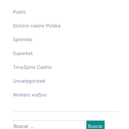
Public
Slotoro casino Polska
Spinmills
Superbet
TonySpins Casino
Uncategorized
Winhero καζίνο