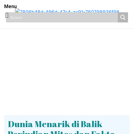
Menu
Home
Dunia Menarik di Balik Perjudian Mitos dan Fakta yang
Perlu Diketahui
Dunia Menarik di Balik
Perjudian Mitos dan Fakta