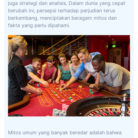
juga strategi dan analisis. Dalam dunia yang cepat
berubah ini, persepsi terhadap perjudian terus
berkembang, menciptakan beragam mitos dan
fakta yang perlu dipahami.
Mitos umum yang banyak beredar adalah bahwa