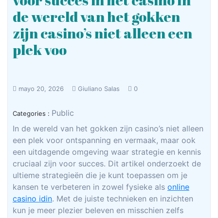
de wereld van het gokken
zijn casino’s niet alleen een
plek voo
mayo 20, 2026
Giuliano Salas
0
Public
Categories :
In de wereld van het gokken zijn casino’s niet alleen
een plek voor ontspanning en vermaak, maar ook
een uitdagende omgeving waar strategie en kennis
cruciaal zijn voor succes. Dit artikel onderzoekt de
ultieme strategieën die je kunt toepassen om je
kansen te verbeteren in zowel fysieke als
online
casino idin
. Met de juiste technieken en inzichten
kun je meer plezier beleven en misschien zelfs