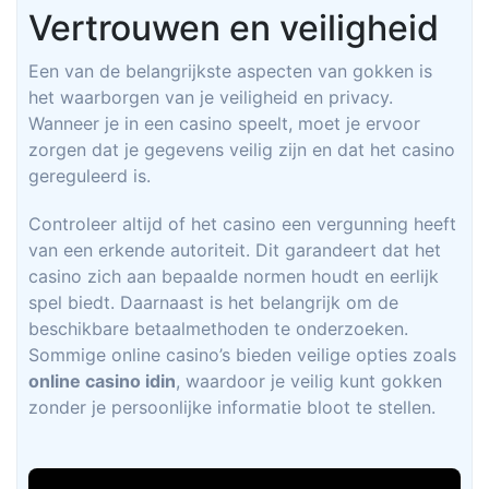
Vertrouwen en veiligheid
Een van de belangrijkste aspecten van gokken is
het waarborgen van je veiligheid en privacy.
Wanneer je in een casino speelt, moet je ervoor
zorgen dat je gegevens veilig zijn en dat het casino
gereguleerd is.
Controleer altijd of het casino een vergunning heeft
van een erkende autoriteit. Dit garandeert dat het
casino zich aan bepaalde normen houdt en eerlijk
spel biedt. Daarnaast is het belangrijk om de
beschikbare betaalmethoden te onderzoeken.
Sommige online casino’s bieden veilige opties zoals
online casino idin
, waardoor je veilig kunt gokken
zonder je persoonlijke informatie bloot te stellen.