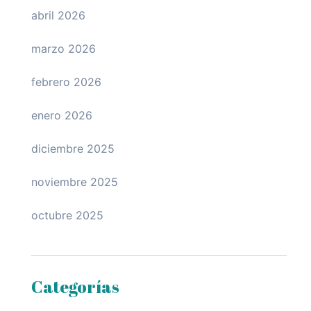
abril 2026
marzo 2026
febrero 2026
enero 2026
diciembre 2025
noviembre 2025
octubre 2025
Categorías