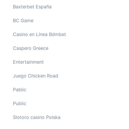
Baxterbet España
BC Game
Casino en Línea Bdmbet
Caspero Greece
Entertainment
Juego Chicken Road
Pablic
Public
Slotoro casino Polska