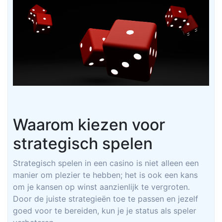
Waarom kiezen voor
strategisch spelen
Strategisch spelen in een casino is niet alleen een
manier om plezier te hebben; het is ook een kans
om je kansen op winst aanzienlijk te vergroten.
Door de juiste strategieën toe te passen en jezelf
goed voor te bereiden, kun je je status als speler