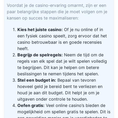
Voordat je de casino-ervaring omarmt, zijn er een
paar belangrijke stappen die je moet volgen om je
kansen op succes te maximaliseren:
Kies het juiste casino:
Of je nu online of in
een fysiek casino speelt, zorg ervoor dat het
casino betrouwbaar is en goede recensies
heeft.
Begrijp de spelregels:
Neem de tijd om de
regels van elk spel dat je wilt spelen volledig
te begrijpen. Dit kan je helpen om betere
beslissingen te nemen tijdens het spelen.
Stel een budget in:
Bepaal van tevoren
hoeveel geld je bereid bent te verliezen en
houd je aan dit budget. Dit helpt je om je
uitgaven onder controle te houden.
Oefen gratis:
Veel online casino’s bieden de
mogelijkheid om spellen gratis te spelen. Dit is