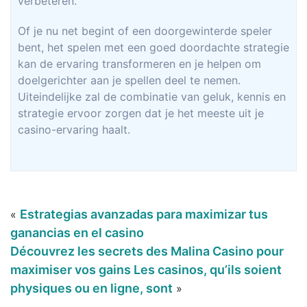
verbeteren.
Of je nu net begint of een doorgewinterde speler
bent, het spelen met een goed doordachte strategie
kan de ervaring transformeren en je helpen om
doelgerichter aan je spellen deel te nemen.
Uiteindelijke zal de combinatie van geluk, kennis en
strategie ervoor zorgen dat je het meeste uit je
casino-ervaring haalt.
Estrategias avanzadas para maximizar tus
«
ganancias en el casino
Découvrez les secrets des Malina Casino pour
maximiser vos gains Les casinos, qu’ils soient
physiques ou en ligne, sont
»