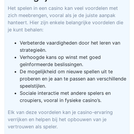
Het spelen in een casino kan veel voordelen met
zich meebrengen, vooral als je de juiste aanpak
hanteert. Hier zijn enkele belangrijke voordelen die
je kunt behalen:
Verbeterde vaardigheden door het leren van
strategieën.
Verhoogde kans op winst met goed
geïnformeerde beslissingen.
De mogelijkheid om nieuwe spellen uit te
proberen en je aan te passen aan verschillende
speelstijlen.
Sociale interactie met andere spelers en
croupiers, vooral in fysieke casino’s.
Elk van deze voordelen kan je casino-ervaring
verrijken en helpen bij het opbouwen van je
vertrouwen als speler.