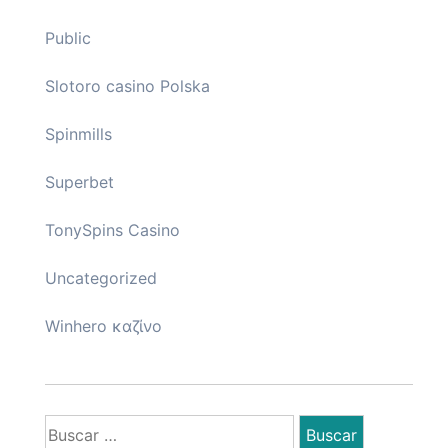
Public
Slotoro casino Polska
Spinmills
Superbet
TonySpins Casino
Uncategorized
Winhero καζίνο