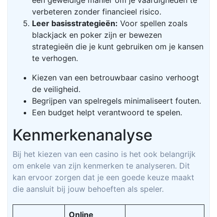
een geweldige manier om je vaardigheden te
verbeteren zonder financieel risico.
Leer basisstrategieën:
Voor spellen zoals
blackjack en poker zijn er bewezen
strategieën die je kunt gebruiken om je kansen
te verhogen.
Kiezen van een betrouwbaar casino verhoogt
de veiligheid.
Begrijpen van spelregels minimaliseert fouten.
Een budget helpt verantwoord te spelen.
Kenmerkenanalyse
Bij het kiezen van een casino is het ook belangrijk
om enkele van zijn kenmerken te analyseren. Dit
kan ervoor zorgen dat je een goede keuze maakt
die aansluit bij jouw behoeften als speler.
Online